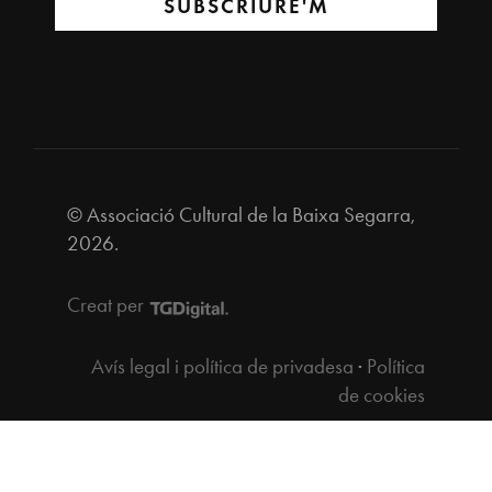
SUBSCRIURE'M
© Associació Cultural de la Baixa Segarra,
2026.
Creat per
Avís legal i política de privadesa
·
Política
de cookies