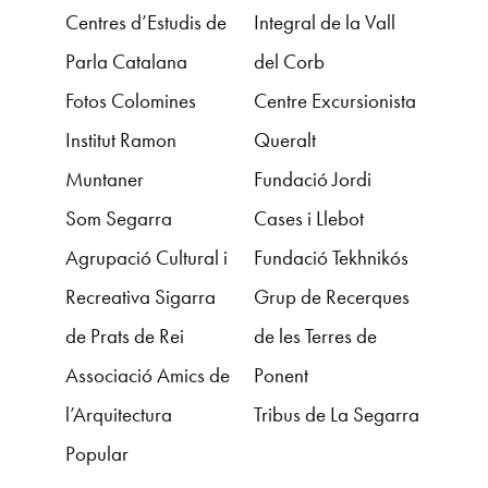
Centres d’Estudis de
Integral de la Vall
Parla Catalana
del Corb
Fotos Colomines
C
entre Excursionista
Institut Ramon
Queralt
Muntaner
F
undació Jordi
Som Segarra
Cases i Llebot
Agrupació Cultural i
F
undació Tekhnikós
Recreativa Sigarra
G
rup de Recerques
de Prats de Rei
de les Terres de
Associació Amics de
Ponent
l’Arquitectura
Tribus de La Segarra
Popular