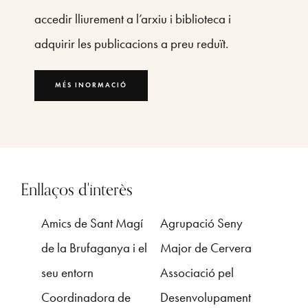
accedir lliurement a l’arxiu i biblioteca i
adquirir les publicacions a preu reduït.
MÉS INORMACIÓ
Enllaços d'interès
Amics de Sant Magí
A
grupació Seny
de la Brufaganya i el
Major de Cervera
seu entorn
A
ssociació pel
Coordinadora de
Desenvolupament