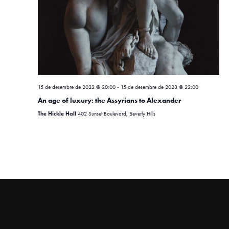
e
n
t
s
15 de desembre de 2022 @ 20:00
-
15 de desembre de 2023 @ 22:00
An age of luxury: the Assyrians to Alexander
The Hickle Hall
402 Sunset Boulevard, Beverly Hills