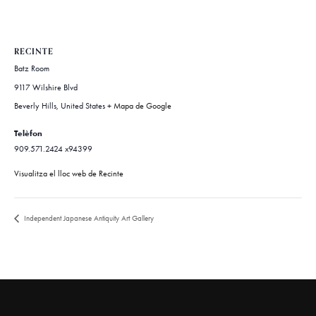
RECINTE
Batz Room
9117 Wilshire Blvd
Beverly Hills
,
United States
+ Mapa de Google
Telèfon
909.571.2424 x94399
Visualitza el lloc web de Recinte
Independent Japanese Antiquity Art Gallery