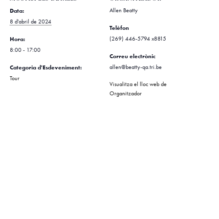
Data:
Allen Beatty
8 d'abril de 2024
Telèfon
Hora:
(269) 446-5794 x8815
8:00 - 17:00
Correu electrònic
Categoria d'Esdeveniment:
allen@beatty-qa.tri.be
Tour
Visualitza el lloc web de
Organitzador