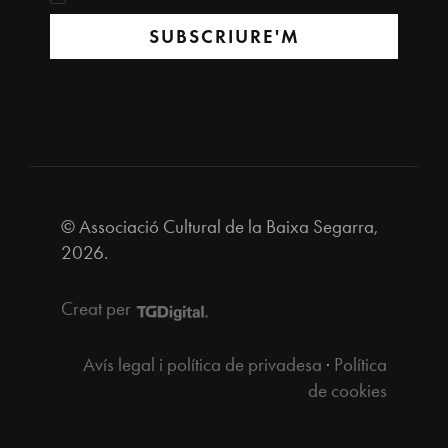
SUBSCRIURE'M
© Associació Cultural de la Baixa Segarra,
2026.
Creat per
Avís legal i política de privadesa
·
Política
de cookies