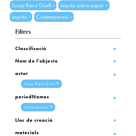
Josep Riera Güell
imprès sobre paper
imprès
Contemporani
Filtres
Classificació
Nom de l'objecte
actor
Josep Riera Güell
periodNames
Contemporani
Lloc de creació
materials