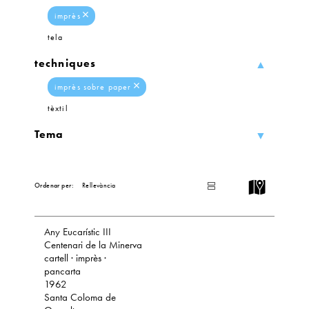
imprès
tela
techniques
imprès sobre paper
tèxtil
Tema
L
I
Ordenar per:
S
T
Any Eucarístic III
Centenari de la Minerva
cartell · imprès ·
pancarta
1962
Santa Coloma de