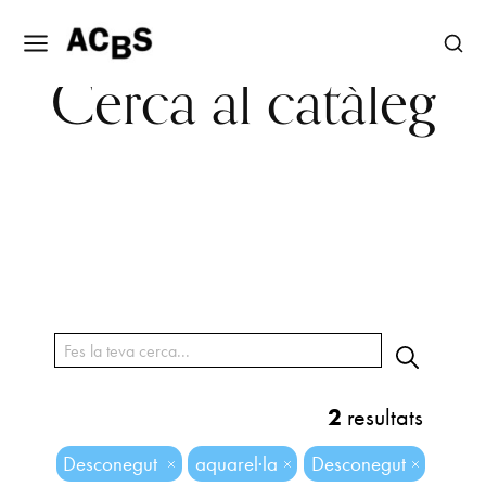
Cerca al catàleg
2
resultats
Desconegut
aquarel·la
Desconegut