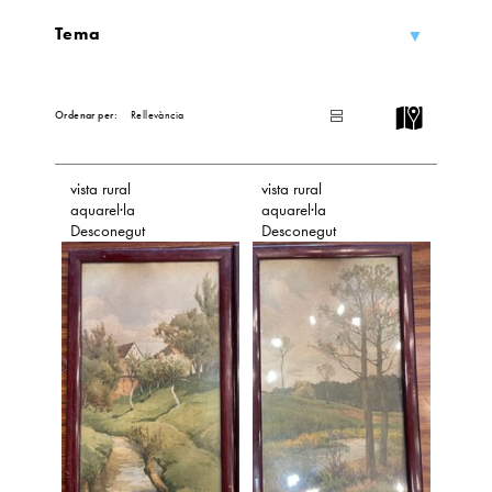
Tema
L
I
Ordenar per:
S
T
vista rural
vista rural
aquarel·la
aquarel·la
Desconegut
Desconegut