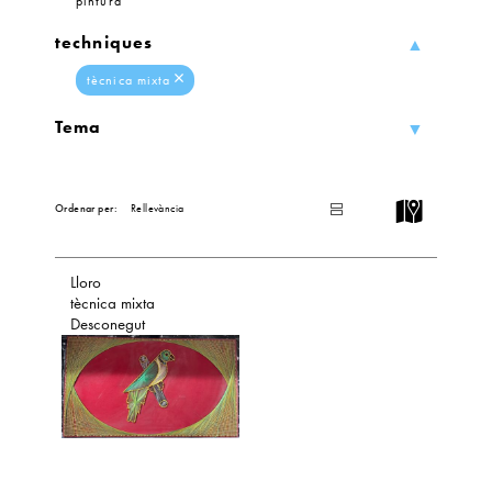
pintura
techniques
tècnica mixta
Tema
L
I
Ordenar per:
S
T
Lloro
tècnica mixta
Desconegut