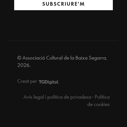
SUBSCRIURE'M
© Associació Cultural de la Baixa Segarra,
2026.
Creat per
Avís legal i política de privadesa
·
Política
de cookies