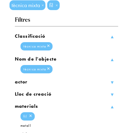
tècnica mixta
fil
Filtres
Classificació
tècnica mixta
Nom de l'objecte
tècnica mixta
actor
Lloc de creació
materials
fil
metall